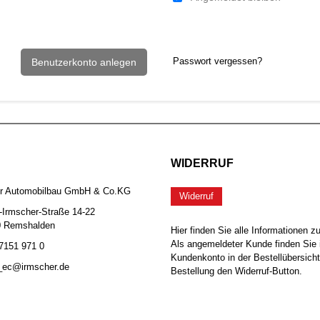
Passwort vergessen?
Benutzerkonto anlegen
WIDERRUF
er Automobilbau GmbH & Co.KG
Widerruf
-Irmscher-Straße 14-22
0 Remshalden
Hier finden Sie alle Informationen z
Als angemeldeter Kunde finden Sie 
 7151 971 0
Kundenkonto in der Bestellübersicht
b_ec@irmscher.de
Bestellung den Widerruf-Button.