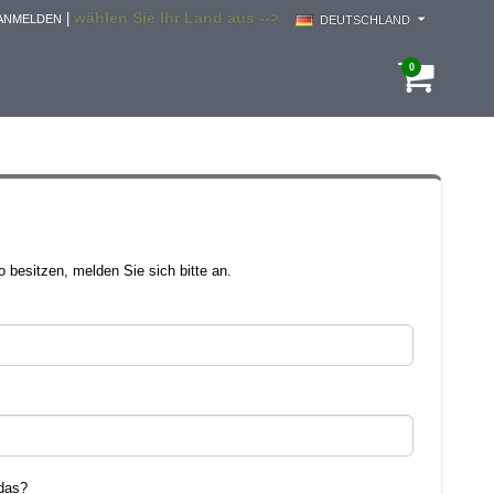
wählen Sie Ihr Land aus -->
|
ANMELDEN
DEUTSCHLAND
0
 besitzen, melden Sie sich bitte an.
das?