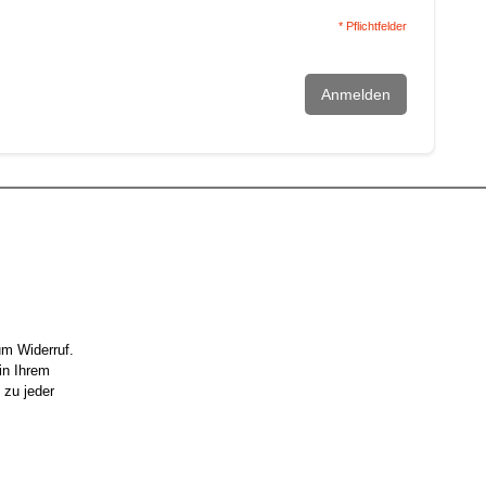
* Pflichtfelder
Anmelden
um Widerruf.
in Ihrem
 zu jeder