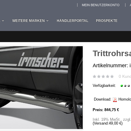
MEIN BENUTZERKONTO
L
WEITERE MARKEN
HÄNDLERPORTAL
PROSPEKTE
Trittrohrs
Artikelnummer: 
0 Kun
Verfügbarkeit:
Download:
Homolog
Preis:
844,75 €
Inkl. 19% MwSt.
,
zzgl
(Versand:
49,00 €
)