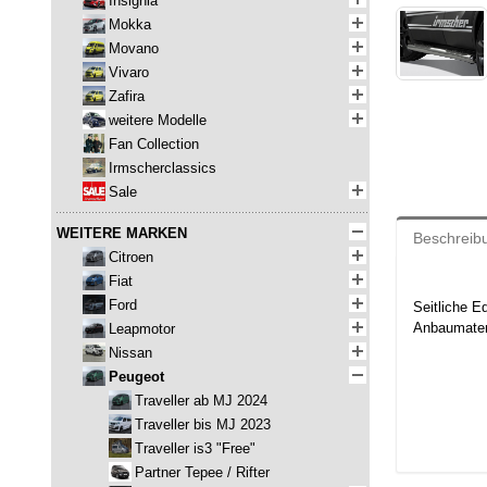
Insignia
Mokka
Movano
Vivaro
Zafira
weitere Modelle
Fan Collection
Irmscherclassics
Sale
WEITERE MARKEN
Beschreib
Citroen
Fiat
Ford
Seitliche Ed
Anbaumateri
Leapmotor
Nissan
Peugeot
Traveller ab MJ 2024
Traveller bis MJ 2023
Traveller is3 "Free"
Partner Tepee / Rifter