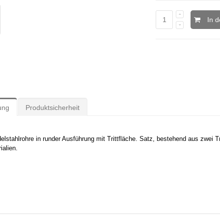
In 
ung
Produktsicherheit
elstahlrohre in runder Ausführung mit Trittfläche. Satz, bestehend aus zwei Tri
alien.