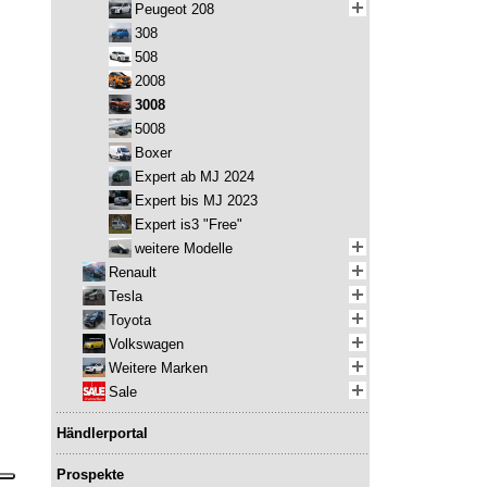
Peugeot 208
308
508
2008
3008
5008
Boxer
Expert ab MJ 2024
Expert bis MJ 2023
Expert is3 "Free"
weitere Modelle
Renault
Tesla
Toyota
Volkswagen
Weitere Marken
Sale
Händlerportal
Prospekte