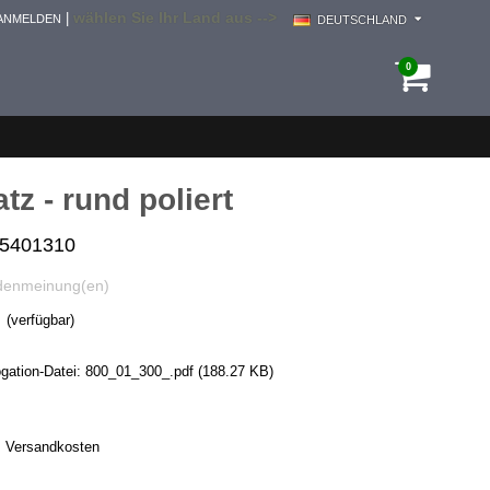
wählen Sie Ihr Land aus -->
|
ANMELDEN
DEUTSCHLAND
0
atz - rund poliert
i5401310
denmeinung(en)
(verfügbar)
ation-Datei:
800_01_300_.pdf
(188.27 KB)
.
Versandkosten