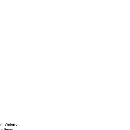
um Widerruf.
in Ihrem