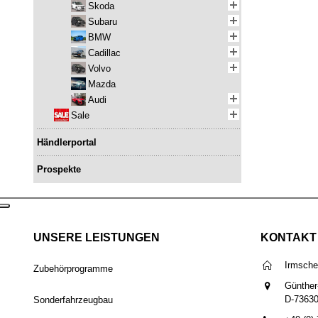
Skoda
Subaru
BMW
Cadillac
Volvo
Mazda
Audi
Sale
Händlerportal
Prospekte
UNSERE LEISTUNGEN
KONTAKT
Irmsch
Zubehörprogramme
Günther
D-7363
Sonderfahrzeugbau