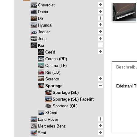
Chevrolet
Dacia
DS
Hyundai
Jaguar
Jeep
Kia
Cee'd
Carens (RP)
Optima (TF)
Beschreib
Rio (UB)
Sorento
Sportage
Edelstahl Tr
Sportage (SL)
Sportage (SL) Facelift
Sportage (QL)
XCeed
Land Rover
Mercedes Benz
Seat