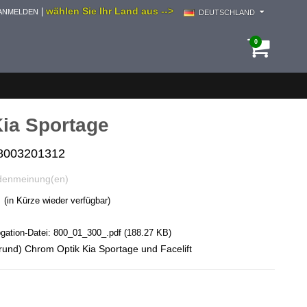
wählen Sie Ihr Land aus -->
|
ANMELDEN
DEUTSCHLAND
0
 Kia Sportage
 8003201312
denmeinung(en)
(in Kürze wieder verfügbar)
ation-Datei:
800_01_300_.pdf
(188.27 KB)
 (rund) Chrom Optik Kia Sportage und Facelift