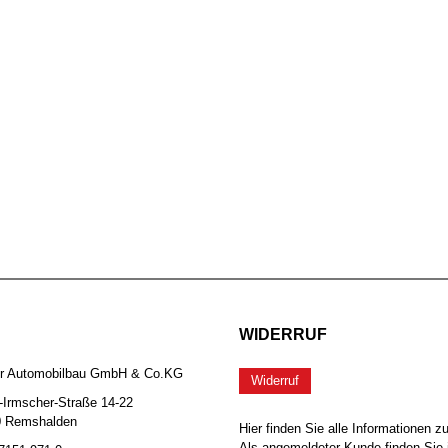
WIDERRUF
er Automobilbau GmbH & Co.KG
Widerruf
-Irmscher-Straße 14-22
0 Remshalden
Hier finden Sie alle Informationen z
Als angemeldeter Kunde finden Sie 