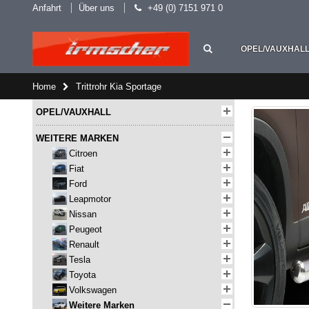
Anfahrt
Über uns
+49 (0) 7151 971 0
OPEL/VAUXHAL
Home
Trittrohr Kia Sportage
OPEL/VAUXHALL
WEITERE MARKEN
Citroen
Fiat
Ford
Leapmotor
Nissan
Peugeot
Renault
Tesla
Toyota
Volkswagen
Weitere Marken