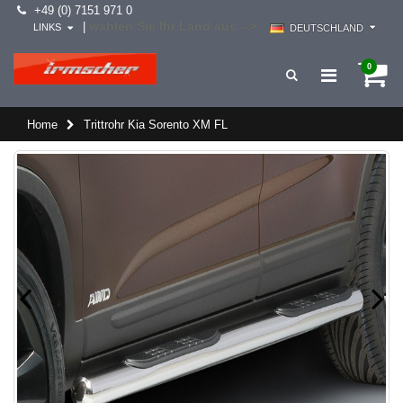
+49 (0) 7151 971 0
wählen Sie Ihr Land aus -->
|
LINKS
DEUTSCHLAND
0
Home
Trittrohr Kia Sorento XM FL