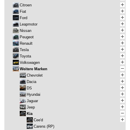
Citroen
Fiat
Ford
Leapmotor
Nissan
Peugeot
Renault
Tesla
Toyota
Volkswagen
Weitere Marken
Chevrolet
Dacia
DS
Hyundai
Jaguar
Jeep
Kia
Cee'd
Carens (RP)