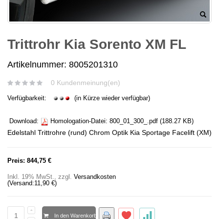
Trittrohr Kia Sorento XM FL
Artikelnummer: 8005201310
0 Kundenmeinung(en)
Verfügbarkeit:
(in Kürze wieder verfügbar)
Download:
Homologation-Datei:
800_01_300_.pdf
(188.27 KB)
Edelstahl Trittrohre (rund) Chrom Optik Kia Sportage Facelift (XM)
Preis:
844,75 €
Inkl. 19% MwSt.
,
zzgl.
Versandkosten
(Versand:
11,90 €
)
In den Warenkorb