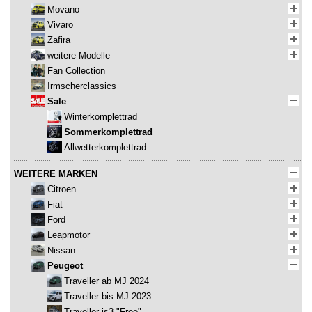
Movano
Vivaro
Zafira
weitere Modelle
Fan Collection
Irmscherclassics
Sale
Winterkomplettrad
Sommerkomplettrad
Allwetterkomplettrad
WEITERE MARKEN
Citroen
Fiat
Ford
Leapmotor
Nissan
Peugeot
Traveller ab MJ 2024
Traveller bis MJ 2023
Traveller is3 "Free"