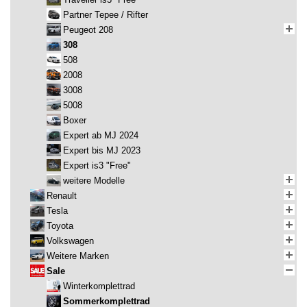
Partner Tepee / Rifter
Peugeot 208
308
508
2008
3008
5008
Boxer
Expert ab MJ 2024
Expert bis MJ 2023
Expert is3 "Free"
weitere Modelle
Renault
Tesla
Toyota
Volkswagen
Weitere Marken
Sale
Winterkomplettrad
Sommerkomplettrad