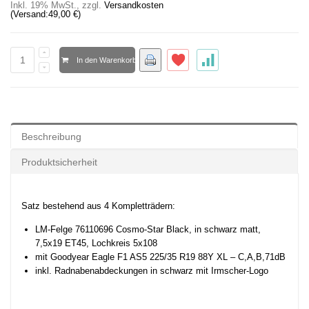
Inkl. 19% MwSt.
,
zzgl.
Versandkosten
(Versand:
49,00 €
)
In den Warenkorb
Beschreibung
Produktsicherheit
Satz bestehend aus 4 Kompletträdern:
LM-Felge 76110696 Cosmo-Star Black, i
n schwarz matt,
7,5x19 ET45, Lochkreis 5x108
mit Goodyear Eagle F1 AS5 225/35 R19 88Y XL – C,A,B,71dB
inkl. Radnabenabdeckungen in schwarz mit Irmscher-Logo