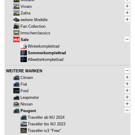
Vivaro
Zafira
weitere Modelle
Fan Collection
Irmscherclassics
Sale
Winterkomplettrad
Sommerkomplettrad
Allwetterkomplettrad
WEITERE MARKEN
Citroen
Fiat
Ford
Leapmotor
Nissan
Peugeot
Traveller ab MJ 2024
Traveller bis MJ 2023
Traveller is3 "Free"