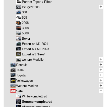
Partner Tepee / Rifter
Peugeot 208
308
508
2008
3008
5008
Boxer
Expert ab MJ 2024
Expert bis MJ 2023
Expert is3 "Free"
weitere Modelle
Renault
Tesla
Toyota
Volkswagen
Weitere Marken
Sale
Winterkomplettrad
Sommerkomplettrad
Allwetterkomplettrad