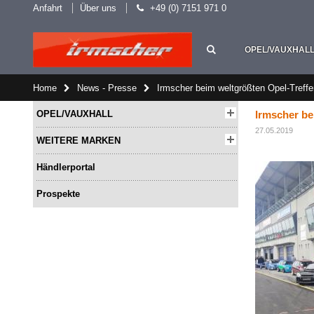
Anfahrt
Über uns
+49 (0) 7151 971 0
OPEL/VAUXHAL
Home
News - Presse
Irmscher beim weltgrößten Opel-Treff
OPEL/VAUXHALL
Irmscher be
27.05.2019
WEITERE MARKEN
Händlerportal
Prospekte