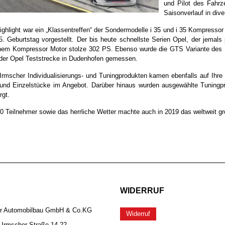
und Pilot des Fahrz
Saisonverlauf in di
ighlight war ein „Klassentreffen“ der Sondermodelle i 35 und i 35 Kompressor
. Geburtstag vorgestellt. Der bis heute schnellste Serien Opel, der jemal
einem Kompressor Motor stolze 302 PS. Ebenso wurde die GTS Variante des
der Opel Teststrecke in Dudenhofen gemessen.
Irmscher Individualisierungs- und Tuningprodukten kamen ebenfalls auf Ihr
 und Einzelstücke im Angebot. Darüber hinaus wurden ausgewählte Tuningpr
rgt.
0 Teilnehmer sowie das herrliche Wetter machte auch in 2019 das weltweit gr
WIDERRUF
er Automobilbau GmbH & Co.KG
Widerruf
-Irmscher-Straße 14-22