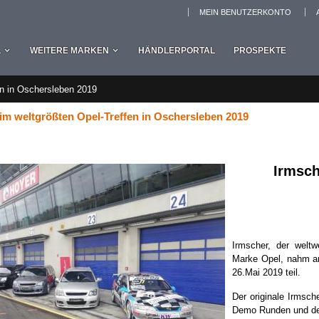
MEIN BENUTZERKONTO
L
WEITERE MARKEN
HÄNDLERPORTAL
PROSPEKTE
en in Oschersleben 2019
im weltgrößten Opel-Treffen in Oschersleben 2019
Irmsch
Irmscher, der weltw
Marke Opel, nahm am
26.Mai 2019 teil.
Der originale Irmsc
Demo Runden und der 