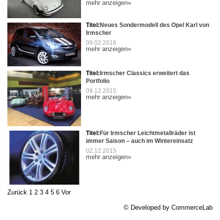
mehr anzeigen»
Titel:
Neues Sondermodell des Opel Karl von
Irmscher
09.02.2016
mehr anzeigen»
Titel:
Irmscher Classics erweitert das
Portfolio
09.12.2015
mehr anzeigen»
Titel:
Für Irmscher Leichtmetallräder ist
immer Saison – auch im Wintereinsatz
02.12.2015
mehr anzeigen»
Zurück
1
2
3
4
5
6
Vor
© Developed by
CommerceLab