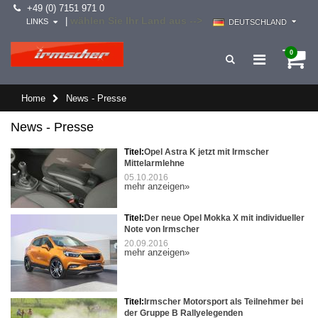
+49 (0) 7151 971 0
wählen Sie Ihr Land aus -->
|
LINKS
DEUTSCHLAND
0
Home
News - Presse
News - Presse
Titel:
Opel Astra K jetzt mit Irmscher
Mittelarmlehne
05.10.2016
mehr anzeigen»
Titel:
Der neue Opel Mokka X mit individueller
Note von Irmscher
20.09.2016
mehr anzeigen»
Titel:
Irmscher Motorsport als Teilnehmer bei
der Gruppe B Rallyelegenden