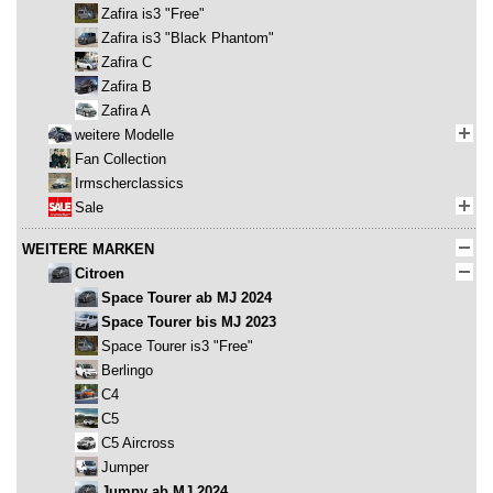
Zafira is3 "Free"
Zafira is3 "Black Phantom"
Zafira C
Zafira B
Zafira A
weitere Modelle
Fan Collection
Irmscherclassics
Sale
WEITERE MARKEN
Citroen
Space Tourer ab MJ 2024
Space Tourer bis MJ 2023
Space Tourer is3 "Free"
Berlingo
C4
C5
C5 Aircross
Jumper
Jumpy ab MJ 2024