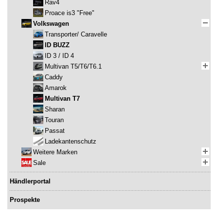
Rav4
Proace is3 "Free"
Volkswagen
Transporter/ Caravelle
ID BUZZ
ID 3 / ID 4
Multivan T5/T6/T6.1
Caddy
Amarok
Multivan T7
Sharan
Touran
Passat
Ladekantenschutz
Weitere Marken
Sale
Händlerportal
Prospekte