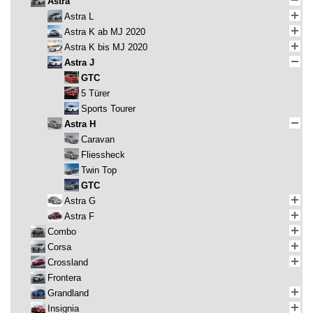
Astra
Astra L
Astra K ab MJ 2020
Astra K bis MJ 2020
Astra J
GTC
5 Türer
Sports Tourer
Astra H
Caravan
Fliessheck
Twin Top
GTC
Astra G
Astra F
Combo
Corsa
Crossland
Frontera
Grandland
Insignia