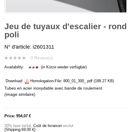
Jeu de tuyaux d'escalier - rond
poli
N° d'article: i2601311
0 Review(s)
Availability:
(in Kürze wieder verfügbar)
Download:
Homologation-File:
800_01_300_.pdf
(188.27 KB)
Tubes en acier inoxydable avec bande de roulement
(image similaire)
Price:
954,07 €
20% taxe inclut
,
Coût de livraison
exclut
(Shipping:
69,00 €
)