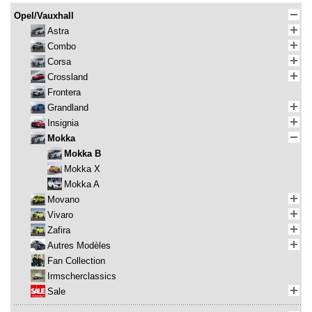
Opel/Vauxhall
Astra
Combo
Corsa
Crossland
Frontera
Grandland
Insignia
Mokka
Mokka B
Mokka X
Mokka A
Movano
Vivaro
Zafira
Autres Modèles
Fan Collection
Irmscherclassics
Sale