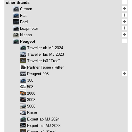
other Brands
Citroen
Fiat
Ford
Leapmotor
Nissan
Peugeot
Traveller ab MJ 2024
Traveller bis MJ 2023
Traveller is3 "Free"
Partner Tepee / Rifter
Peugeot 208
308
508
2008
3008
5008
Boxer
Expert ab MJ 2024
Expert bis MJ 2023