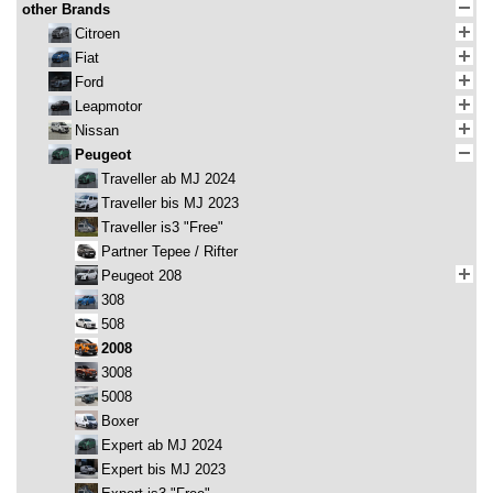
other Brands
Citroen
Fiat
Ford
Leapmotor
Nissan
Peugeot
Traveller ab MJ 2024
Traveller bis MJ 2023
Traveller is3 "Free"
Partner Tepee / Rifter
Peugeot 208
308
508
2008
3008
5008
Boxer
Expert ab MJ 2024
Expert bis MJ 2023