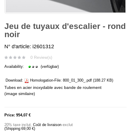
Jeu de tuyaux d'escalier - rond
noir
N° d'article: i2601312
0 Review(s)
Availability:
(verfügbar)
Download:
Homologation-File:
800_01_300_.pdf
(188.27 KB)
Tubes en acier inoxydable avec bande de roulement
(image similaire)
Price:
954,07 €
20% taxe inclut
,
Coût de livraison
exclut
(Shipping:
69,00 €
)