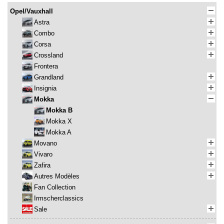
Opel/Vauxhall
Astra
Combo
Corsa
Crossland
Frontera
Grandland
Insignia
Mokka
Mokka B
Mokka X
Mokka A
Movano
Vivaro
Zafira
Autres Modèles
Fan Collection
Irmscherclassics
Sale