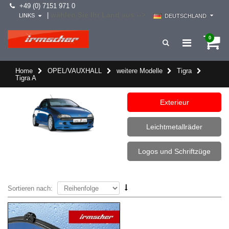
+49 (0) 7151 971 0
wählen Sie Ihr Land aus -->
|
LINKS
DEUTSCHLAND
0
Home
OPEL/VAUXHALL
weitere Modelle
Tigra
Tigra A
Exterieur
Leichtmetallräder
Logos und Schriftzüge
Sortieren nach: