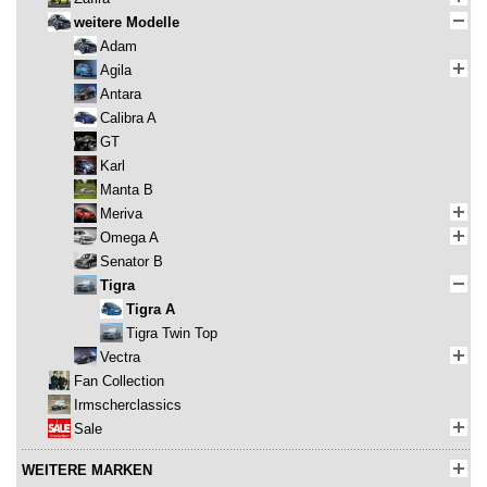
weitere Modelle
Adam
Agila
Antara
Calibra A
GT
Karl
Manta B
Meriva
Omega A
Senator B
Tigra
Tigra A
Tigra Twin Top
Vectra
Fan Collection
Irmscherclassics
Sale
WEITERE MARKEN