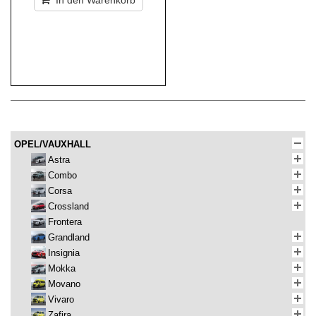
In den Warenkorb
OPEL/VAUXHALL
Astra
Combo
Corsa
Crossland
Frontera
Grandland
Insignia
Mokka
Movano
Vivaro
Zafira