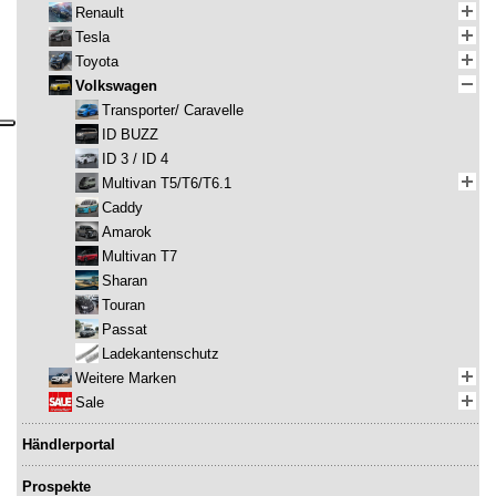
Renault
Tesla
Toyota
Volkswagen
Transporter/ Caravelle
ID BUZZ
ID 3 / ID 4
Multivan T5/T6/T6.1
Caddy
Amarok
Multivan T7
Sharan
Touran
Passat
Ladekantenschutz
Weitere Marken
Sale
Händlerportal
Prospekte