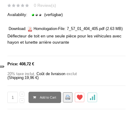
0 Review(s)
Availability:
(verfügbar)
Download:
Homologation-File:
7_57_01_404_405.pdf
(2.63 MB)
Déflecteur de toit en une seule pièce pour les véhicules avec
hayon et lunette arrière ouvrante
Price:
408,72 €
20% taxe inclut
,
Coût de livraison
exclut
(Shipping:
19,96 €
)
Add to Cart