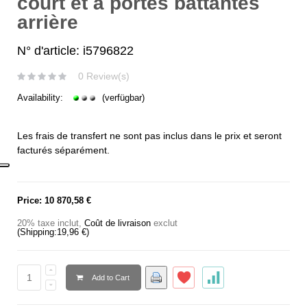
court et à portes battantes
arrière
N° d'article: i5796822
0 Review(s)
Availability:
(verfügbar)
Les frais de transfert ne sont pas inclus dans le prix et seront
facturés séparément.
Price:
10 870,58 €
20% taxe inclut
,
Coût de livraison
exclut
(Shipping:
19,96 €
)
Add to Cart