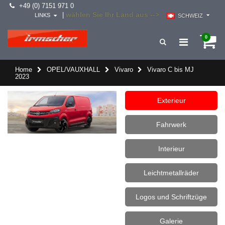
+49 (0) 7151 971 0
wählen Sie Ihr Land aus -->
|
LINKS
SCHWEIZ
0
Home
OPEL/VAUXHALL
Vivaro
Vivaro C bis MJ
2023
Exterieur
Fahrwerk
Interieur
Leichtmetallräder
Logos und Schriftzüge
Galerie