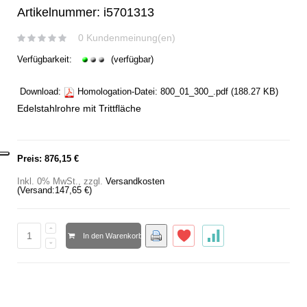
Artikelnummer: i5701313
0 Kundenmeinung(en)
Verfügbarkeit:
(verfügbar)
Download:
Homologation-Datei:
800_01_300_.pdf
(188.27 KB)
Edelstahlrohre mit Trittfläche
Preis:
876,15 €
Inkl. 0% MwSt.
,
zzgl.
Versandkosten
(Versand:
147,65 €
)
In den Warenkorb