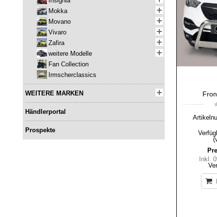
Insignia
Mokka
Movano
Vivaro
Zafira
weitere Modelle
Fan Collection
Irmscherclassics
WEITERE MARKEN
Fron
Händlerportal
Artikeln
Prospekte
Verfüg
(
Pre
Inkl.
Ve