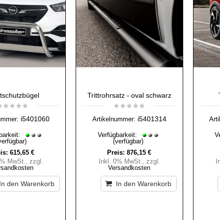
tschutzbügel
Trittrohrsatz - oval schwarz
i5401060
i5401314
ummer:
Artikelnummer:
Art
barkeit:
Verfügbarkeit:
V
verfügbar)
(verfügbar)
is:
615,65 €
Preis:
876,15 €
 0% MwSt.
,
zzgl.
Inkl. 0% MwSt.
,
zzgl.
I
rsandkosten
Versandkosten
In den Warenkorb
In den Warenkorb