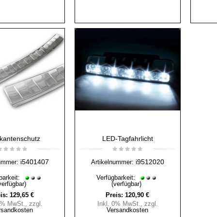
kantenschutz
LED-Tagfahrlicht
i5401407
i9512020
ummer:
Artikelnummer:
barkeit:
Verfügbarkeit:
verfügbar)
(verfügbar)
is:
129,65 €
Preis:
120,90 €
 0% MwSt.
,
zzgl.
Inkl. 0% MwSt.
,
zzgl.
rsandkosten
Versandkosten