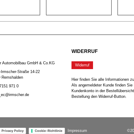
WIDERRUF
er Automobilbau GmbH & Co.KG
Widerruf
-Irmscher-Straße 14-22
0 Remshalden
Hier finden Sie alle Informationen z
Als angemeldeter Kunde finden Sie 
 7151 971 0
Kundenkonto in der Bestellübersicht
b_ec@irmscher.de
Bestellung den Widerruf-Button.
Impressum
©20
Privacy Policy
Cookie-Richtlinie