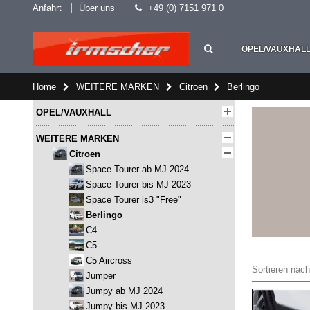
Anfahrt
Über uns
+49 (0) 7151 971 0
OPEL/VAUXHAL
Home
WEITERE MARKEN
Citroen
Berlingo
OPEL/VAUXHALL
WEITERE MARKEN
Citroen
Space Tourer ab MJ 2024
Space Tourer bis MJ 2023
Space Tourer is3 "Free"
Berlingo
C4
C5
C5 Aircross
Sortieren nach
Jumper
Jumpy ab MJ 2024
Jumpy bis MJ 2023