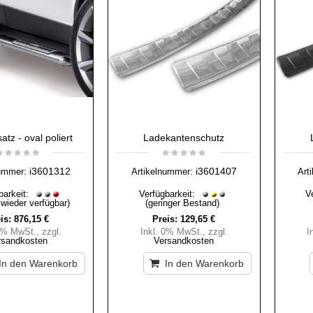
satz - oval poliert
Ladekantenschutz
i3601312
i3601407
ummer:
Artikelnummer:
Art
barkeit:
Verfügbarkeit:
V
 wieder verfügbar)
(geringer Bestand)
is:
876,15 €
Preis:
129,65 €
 0% MwSt.
,
zzgl.
Inkl. 0% MwSt.
,
zzgl.
I
rsandkosten
Versandkosten
In den Warenkorb
In den Warenkorb