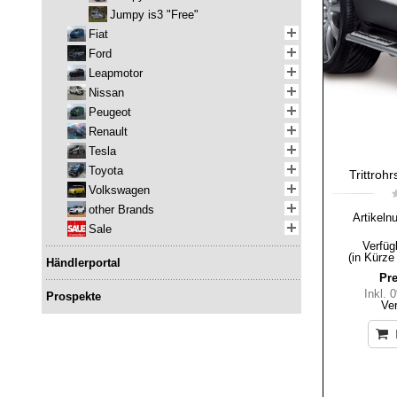
Jumpy is3 "Free"
Fiat
Ford
Leapmotor
Nissan
Peugeot
Renault
Tesla
Toyota
Trittrohr
Volkswagen
other Brands
Artikeln
Sale
Verfüg
(in Kürze
Händlerportal
Pre
Inkl.
Prospekte
Ve