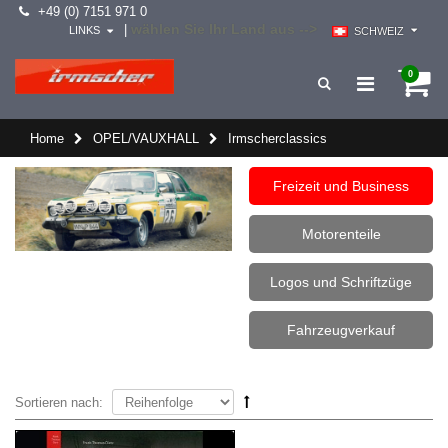
+49 (0) 7151 971 0
wählen Sie Ihr Land aus -->
|
LINKS
SCHWEIZ
0
Home
OPEL/VAUXHALL
Irmscherclassics
Freizeit und Business
Motorenteile
Logos und Schriftzüge
Fahrzeugverkauf
Sortieren nach: