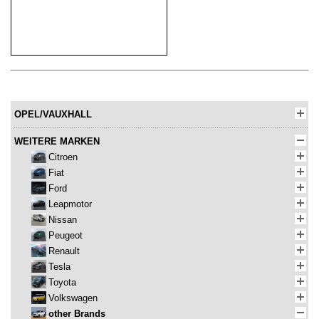
OPEL/VAUXHALL
WEITERE MARKEN
Citroen
Fiat
Ford
Leapmotor
Nissan
Peugeot
Renault
Tesla
Toyota
Volkswagen
other Brands