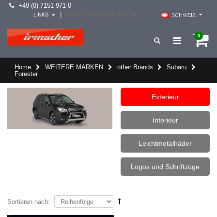
+49 (0) 7151 971 0
wählen Sie Ihr Land aus -->
|
LINKS
SCHWEIZ
0
Home
WEITERE MARKEN
other Brands
Subaru
Forester
Exterieur
Interieur
Leichtmetallräder
Logos und Schriftzüge
Sortieren nach: