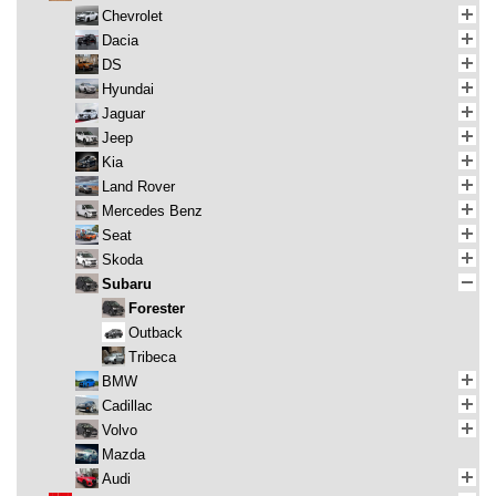
Chevrolet
Dacia
DS
Hyundai
Jaguar
Jeep
Kia
Land Rover
Mercedes Benz
Seat
Skoda
Subaru
Forester
Outback
Tribeca
BMW
Cadillac
Volvo
Mazda
Audi