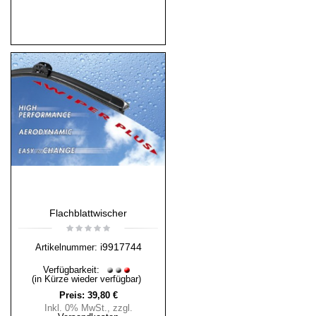
Flachblattwischer
i9917744
Artikelnummer:
Verfügbarkeit:
(in Kürze wieder verfügbar)
Preis:
39,80 €
Inkl. 0% MwSt.
,
zzgl.