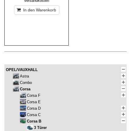
Versandkosten
In den Warenkorb
OPEL/VAUXHALL
Astra
Combo
Corsa
Corsa F
Corsa E
Corsa D
Corsa C
Corsa B
3 Türer