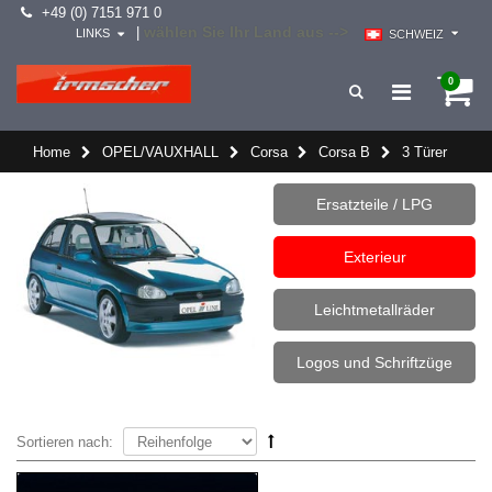
+49 (0) 7151 971 0
wählen Sie Ihr Land aus -->
|
LINKS
SCHWEIZ
0
Home
OPEL/VAUXHALL
Corsa
Corsa B
3 Türer
Ersatzteile / LPG
Exterieur
Leichtmetallräder
Logos und Schriftzüge
Sortieren nach: