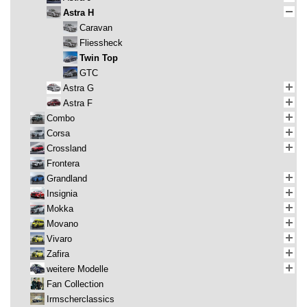
Astra H
Caravan
Fliessheck
Twin Top
GTC
Astra G
Astra F
Combo
Corsa
Crossland
Frontera
Grandland
Insignia
Mokka
Movano
Vivaro
Zafira
weitere Modelle
Fan Collection
Irmscherclassics