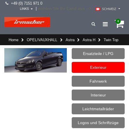
+49 (0) 7151 971 0
wählen Sie Ihr Land aus -->
|
LINKS
SCHWEIZ
0
Home
OPEL/VAUXHALL
Astra
Astra H
Twin Top
Ersatzteile / LPG
Exterieur
Fahrwerk
Interieur
Leichtmetallräder
Logos und Schriftzüge