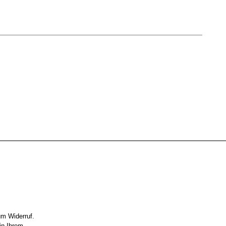
um Widerruf.
in Ihrem