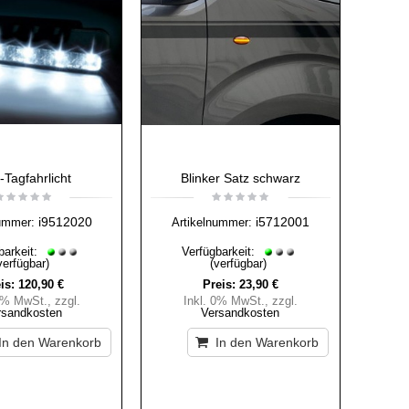
Tagfahrlicht
Blinker Satz schwarz
i9512020
i5712001
ummer:
Artikelnummer:
barkeit:
Verfügbarkeit:
verfügbar)
(verfügbar)
is:
120,90 €
Preis:
23,90 €
 0% MwSt.
,
zzgl.
Inkl. 0% MwSt.
,
zzgl.
rsandkosten
Versandkosten
In den Warenkorb
In den Warenkorb