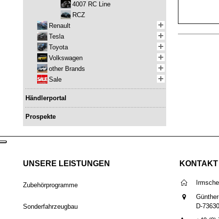
4007 RC Line
RCZ
Renault
Tesla
Toyota
Volkswagen
other Brands
Sale
Händlerportal
Prospekte
UNSERE LEISTUNGEN
KONTAKT
Irmsch
Zubehörprogramme
Günther
D-7363
Sonderfahrzeugbau