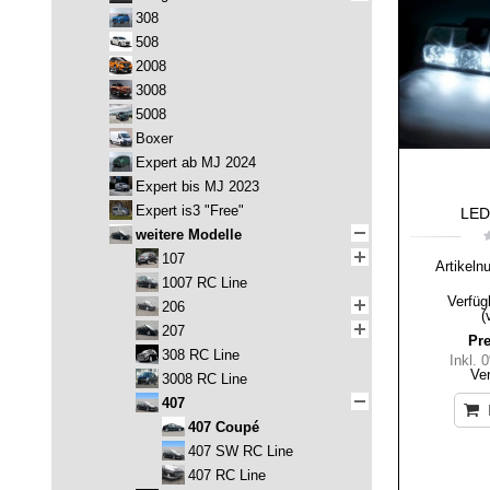
308
508
2008
3008
5008
Boxer
Expert ab MJ 2024
Expert bis MJ 2023
Expert is3 "Free"
LED-
weitere Modelle
107
Artikeln
1007 RC Line
Verfüg
206
(
207
Pre
308 RC Line
Inkl.
Ve
3008 RC Line
407
407 Coupé
407 SW RC Line
407 RC Line