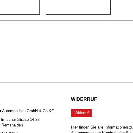
WIDERRUF
er Automobilbau GmbH & Co.KG
Widerruf
-Irmscher-Straße 14-22
0 Remshalden
Hier finden Sie alle Informationen z
Als angemeldeter Kunde finden Sie 