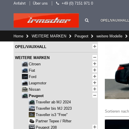
Anfahrt
Über uns
+49 (0) 7151 971 0
OPEL/VAUXHAL
Home
WEITERE MARKEN
Peugeot
weitere Modelle
OPEL/VAUXHALL
WEITERE MARKEN
Citroen
Fiat
Ford
Leapmotor
Nissan
Peugeot
Traveller ab MJ 2024
Traveller bis MJ 2023
Sortieren nach
Traveller is3 "Free"
Partner Tepee / Rifter
Peugeot 208