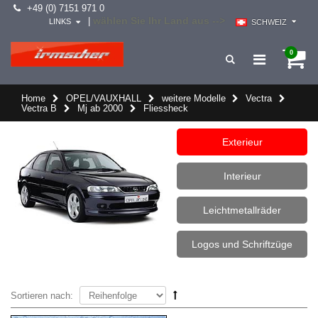
+49 (0) 7151 971 0
wählen Sie Ihr Land aus -->
|
LINKS
SCHWEIZ
0
Home
OPEL/VAUXHALL
weitere Modelle
Vectra
Vectra B
Mj ab 2000
Fliessheck
Exterieur
Interieur
Leichtmetallräder
Logos und Schriftzüge
Sortieren nach: