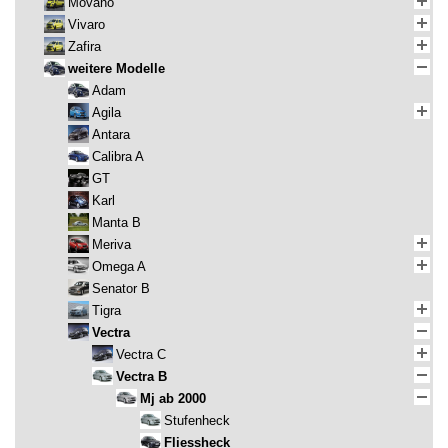
Movano
Vivaro
Zafira
weitere Modelle
Adam
Agila
Antara
Calibra A
GT
Karl
Manta B
Meriva
Omega A
Senator B
Tigra
Vectra
Vectra C
Vectra B
Mj ab 2000
Stufenheck
Fliessheck