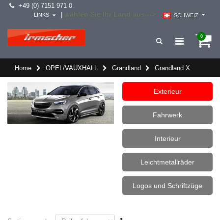
+49 (0) 7151 971 0
wählen Sie Ihr Land aus -->
|
LINKS
SCHWEIZ
0
Home
OPEL/VAUXHALL
Grandland
Grandland X
Exterieur
Fahrwerk
Interieur
Leichtmetallräder
Logos und Schriftzüge