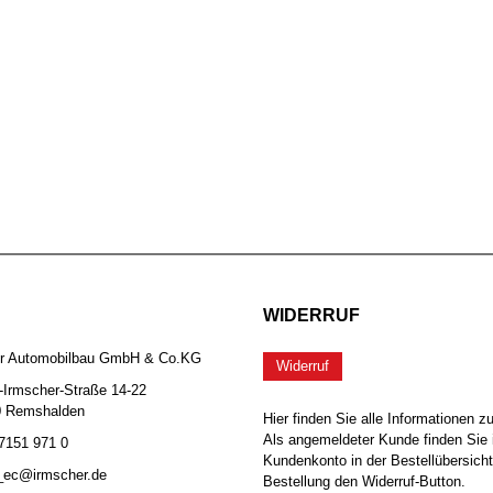
WIDERRUF
er Automobilbau GmbH & Co.KG
Widerruf
-Irmscher-Straße 14-22
0 Remshalden
Hier finden Sie alle Informationen z
Als angemeldeter Kunde finden Sie 
 7151 971 0
Kundenkonto in der Bestellübersicht
b_ec@irmscher.de
Bestellung den Widerruf-Button.