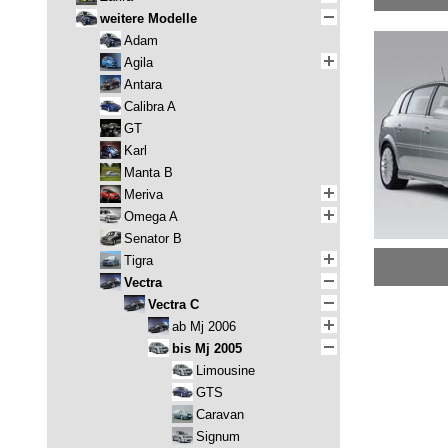
weitere Modelle
Adam
Agila
Antara
Calibra A
GT
Karl
Manta B
Meriva
Omega A
Senator B
Tigra
Vectra
Vectra C
ab Mj 2006
bis Mj 2005
Limousine
GTS
Caravan
Signum