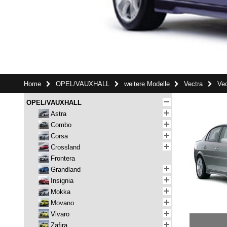
Home
OPEL/VAUXHALL
weitere Modelle
Vectra
Vec
OPEL/VAUXHALL
Astra
Combo
Corsa
Crossland
Frontera
Grandland
Insignia
Mokka
Movano
Vivaro
Zafira