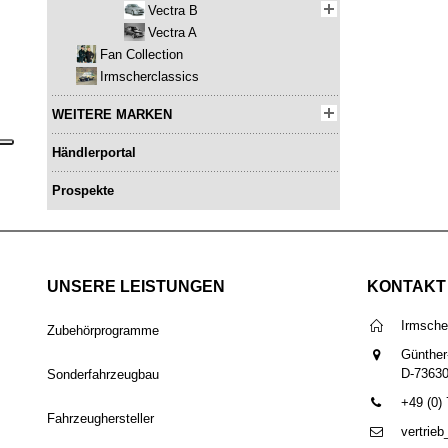
Vectra B
Vectra A
Fan Collection
Irmscherclassics
WEITERE MARKEN
Händlerportal
Prospekte
UNSERE LEISTUNGEN
KONTAKT
Irmsch
Zubehörprogramme
Günther
D-7363
Sonderfahrzeugbau
+49 (0)
Fahrzeughersteller
vertrie