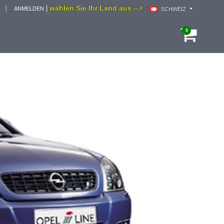
wählen Sie Ihr Land aus -->
|
ANMELDEN
SCHWEIZ
0