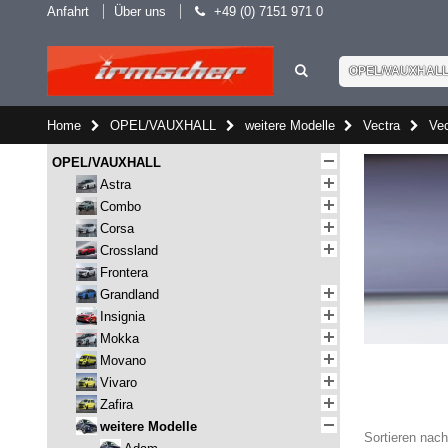
Anfahrt
Über uns
+49 (0) 7151 971 0
OPEL/VAUXHAL
Home
OPEL/VAUXHALL
weitere Modelle
Vectra
Vec
OPEL/VAUXHALL
Astra
Combo
Corsa
Crossland
Frontera
Grandland
Insignia
Mokka
Movano
Vivaro
Zafira
weitere Modelle
Sortieren nach