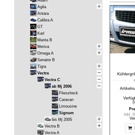
Adam
Agila
Antara
Calibra A
GT
Karl
Manta B
Meriva
Omega A
Senator B
Tigra
Vectra
Kühlergri
Vectra C
ab Mj 2006
Artikeln
Fliessheck
Verfüg
Caravan
(
Limousine
Pre
Signum
Inkl.
Ve
bis Mj 2005
Vectra B
Vectra A