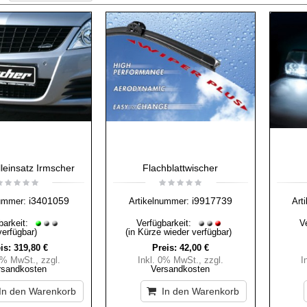
lleinsatz Irmscher
Flachblattwischer
i3401059
i9917739
ummer:
Artikelnummer:
Art
barkeit:
Verfügbarkeit:
V
verfügbar)
(in Kürze wieder verfügbar)
is:
319,80 €
Preis:
42,00 €
 0% MwSt.
,
zzgl.
Inkl. 0% MwSt.
,
zzgl.
I
rsandkosten
Versandkosten
In den Warenkorb
In den Warenkorb