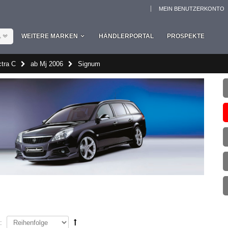
MEIN BENUTZERKONTO
L
WEITERE MARKEN
HÄNDLERPORTAL
PROSPEKTE
tra C
ab Mj 2006
Signum
: