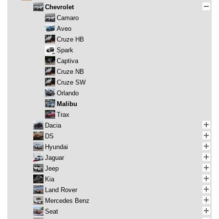
Chevrolet
Camaro
Aveo
Cruze HB
Spark
Captiva
Cruze NB
Cruze SW
Orlando
Malibu
Trax
Dacia
DS
Hyundai
Jaguar
Jeep
Kia
Land Rover
Mercedes Benz
Seat