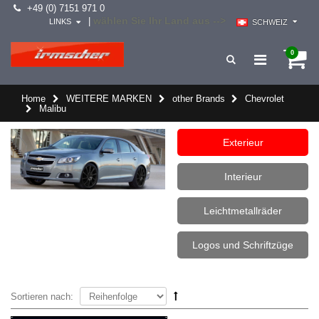
+49 (0) 7151 971 0
wählen Sie Ihr Land aus -->
|
LINKS
SCHWEIZ
0
Home
WEITERE MARKEN
other Brands
Chevrolet
Malibu
Exterieur
Interieur
Leichtmetallräder
Logos und Schriftzüge
Sortieren nach: