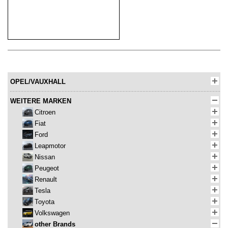
OPEL/VAUXHALL
WEITERE MARKEN
Citroen
Fiat
Ford
Leapmotor
Nissan
Peugeot
Renault
Tesla
Toyota
Volkswagen
other Brands