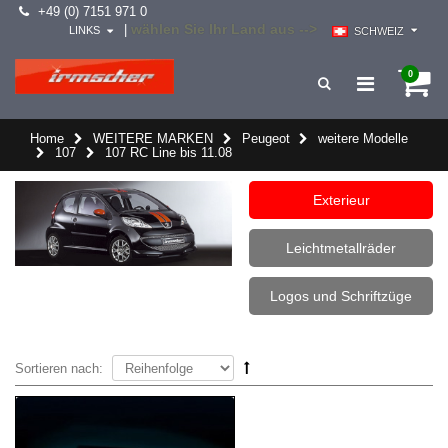
+49 (0) 7151 971 0
wählen Sie Ihr Land aus -->
|
LINKS
SCHWEIZ
0
Home
WEITERE MARKEN
Peugeot
weitere Modelle
107
107 RC Line bis 11.08
Exterieur
Leichtmetallräder
Logos und Schriftzüge
Sortieren nach: