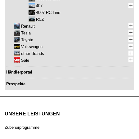
407
4007 RC Line
RCZ
Renault
Tesla
Toyota
Volkswagen
other Brands
Sale
Händlerportal
Prospekte
UNSERE LEISTUNGEN
Zubehörprogramme