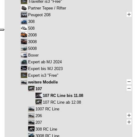
Traveller is3 "Free"
Partner Tepee / Rifter
Peugeot 208
308
508
2008
3008
5008
Boxer
Expert ab MJ 2024
Expert bis MJ 2023
Expert is3 "Free"
weitere Modelle
107
107 RC Line bis 11.08
107 RC Line ab 12.08
1007 RC Line
206
207
308 RC Line
3008 RC Line