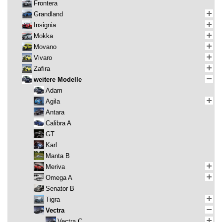
Frontera
Grandland
Insignia
Mokka
Movano
Vivaro
Zafira
weitere Modelle
Adam
Agila
Antara
Calibra A
GT
Karl
Manta B
Meriva
Omega A
Senator B
Tigra
Vectra
Vectra C