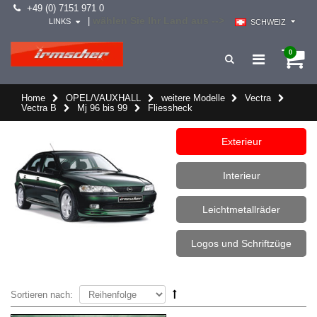
+49 (0) 7151 971 0
wählen Sie Ihr Land aus -->
|
LINKS
SCHWEIZ
0
Home
OPEL/VAUXHALL
weitere Modelle
Vectra
Vectra B
Mj 96 bis 99
Fliessheck
Exterieur
Interieur
Leichtmetallräder
Logos und Schriftzüge
Sortieren nach: