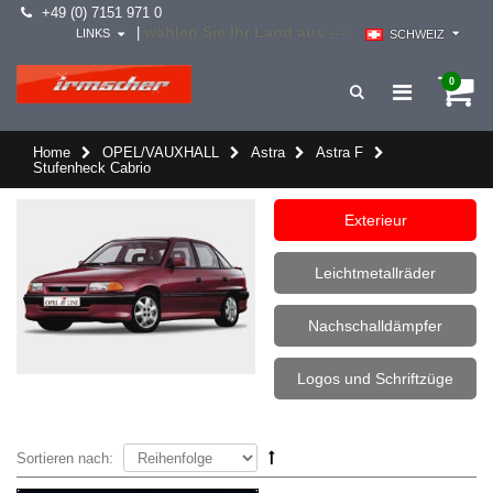
+49 (0) 7151 971 0
wählen Sie Ihr Land aus -->
|
LINKS
SCHWEIZ
0
Home
OPEL/VAUXHALL
Astra
Astra F
Stufenheck Cabrio
Exterieur
Leichtmetallräder
Nachschalldämpfer
Logos und Schriftzüge
Sortieren nach: