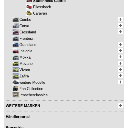
Stufenheck Cabrio
Fliessheck
Caravan
Combo
Corsa
Crossland
Frontera
Grandland
Insignia
Mokka
Movano
Vivaro
Zafira
weitere Modelle
Fan Collection
Irmscherclassics
WEITERE MARKEN
Händlerportal
Prospekte