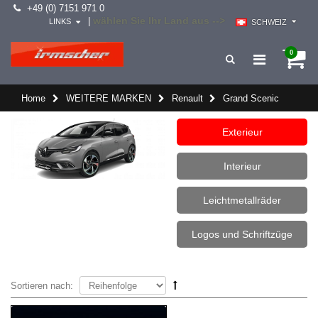
+49 (0) 7151 971 0
wählen Sie Ihr Land aus -->
|
LINKS
SCHWEIZ
0
Home
WEITERE MARKEN
Renault
Grand Scenic
Exterieur
Interieur
Leichtmetallräder
Logos und Schriftzüge
Sortieren nach: