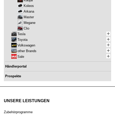
Kadjar
Koleos
Arkana
Master
Megane
Clio
Tesla
Toyota
Volkswagen
other Brands
Sale
Händlerportal
Prospekte
UNSERE LEISTUNGEN
Zubehörprogramme