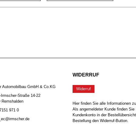
WIDERRUF
er Automobilbau GmbH & Co.KG
Widerruf
-Irmscher-Straße 14-22
0 Remshalden
Hier finden Sie alle Informationen z
Als angemeldeter Kunde finden Sie 
 7151 971 0
Kundenkonto in der Bestellübersicht
b_ec@irmscher.de
Bestellung den Widerruf-Button.