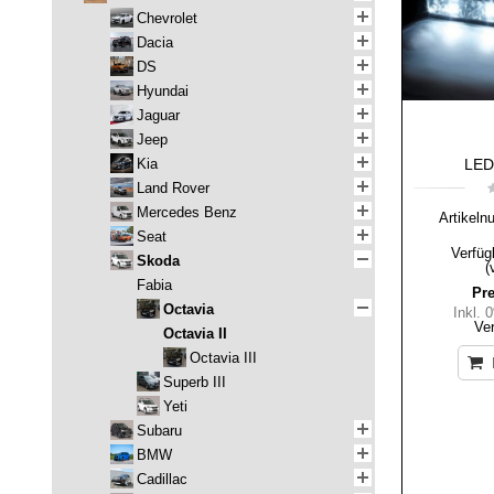
Chevrolet
Dacia
DS
Hyundai
Jaguar
Jeep
Kia
LED-
Land Rover
Mercedes Benz
Artikeln
Seat
Verfüg
Skoda
(
Fabia
Pre
Octavia
Inkl.
Ve
Octavia II
Octavia III
Superb III
Yeti
Subaru
BMW
Cadillac