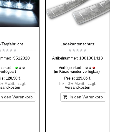
Tagfahrlicht
Ladekantenschutz
i9512020
1001001413
ummer:
Artikelnummer:
barkeit:
Verfügbarkeit:
verfügbar)
(in Kürze wieder verfügbar)
is:
120,90 €
Preis:
129,65 €
 0% MwSt.
,
zzgl.
Inkl. 0% MwSt.
,
zzgl.
rsandkosten
Versandkosten
In den Warenkorb
In den Warenkorb