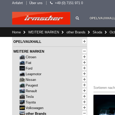
Anfahrt
Über uns
+49 (0) 7151 971 0
OPEL/VAUXHAL
Home
WEITERE MARKEN
other Brands
Skoda
Oct
OPEL/VAUXHALL
WEITERE MARKEN
Citroen
Fiat
Ford
Leapmotor
Nissan
Peugeot
Sortieren nach
Renault
Tesla
Toyota
Volkswagen
other Brands