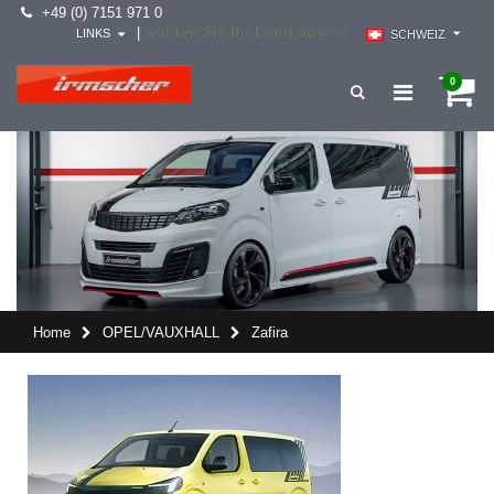
+49 (0) 7151 971 0
wählen Sie Ihr Land aus -->
|
LINKS
SCHWEIZ
0
Home
OPEL/VAUXHALL
Zafira