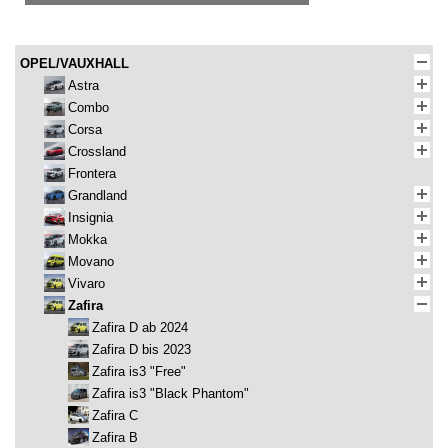
OPEL/VAUXHALL
Astra
Combo
Corsa
Crossland
Frontera
Grandland
Insignia
Mokka
Movano
Vivaro
Zafira
Zafira D ab 2024
Zafira D bis 2023
Zafira is3 "Free"
Zafira is3 "Black Phantom"
Zafira C
Zafira B