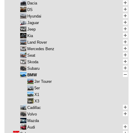
Dacia
DS
Hyundai
Jaguar
Jeep
Kia
Land Rover
Mercedes Benz
Seat
Skoda
Subaru
BMW
2er Tourer
5er
X1
X3
Cadillac
Volvo
Mazda
Audi