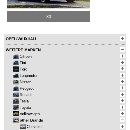
X3
OPEL/VAUXHALL
WEITERE MARKEN
Citroen
Fiat
Ford
Leapmotor
Nissan
Peugeot
Renault
Tesla
Toyota
Volkswagen
other Brands
Chevrolet