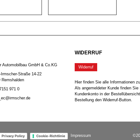
WIDERRUF
er Automobilbau GmbH & Co.KG
Widerruf
-Irmscher-Straße 14-22
0 Remshalden
Hier finden Sie alle Informationen z
Als angemeldeter Kunde finden Sie 
 7151 971 0
Kundenkonto in der Bestellübersicht
b_ec@irmscher.de
Bestellung den Widerruf-Button.
Impressum
©20
Privacy Policy
Cookie-Richtlinie