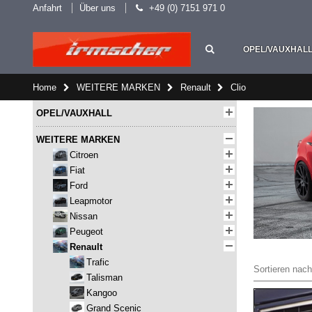
Anfahrt
Über uns
+49 (0) 7151 971 0
OPEL/VAUXHAL
Home
WEITERE MARKEN
Renault
Clio
OPEL/VAUXHALL
WEITERE MARKEN
Citroen
Fiat
Ford
Leapmotor
Nissan
Peugeot
Renault
Trafic
Sortieren nach
Talisman
Kangoo
Grand Scenic