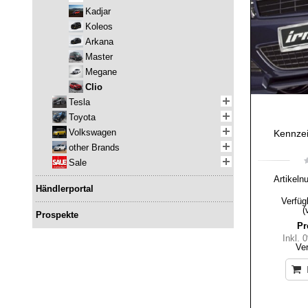
Kadjar
Koleos
Arkana
Master
Megane
Clio
Tesla
Toyota
Volkswagen
Kennzei
other Brands
Sale
Artikeln
Händlerportal
Verfüg
(
Prospekte
Pr
Inkl.
Ve