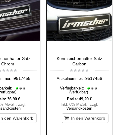
chenhalter-Satz
Kennzeichenhalter-Satz
Chrom
Carbon
i9517455
i9517456
ummer:
Artikelnummer:
barkeit:
Verfügbarkeit:
verfügbar)
(verfügbar)
eis:
36,90 €
Preis:
49,20 €
 0% MwSt.
,
zzgl.
Inkl. 0% MwSt.
,
zzgl.
rsandkosten
Versandkosten
In den Warenkorb
In den Warenkorb