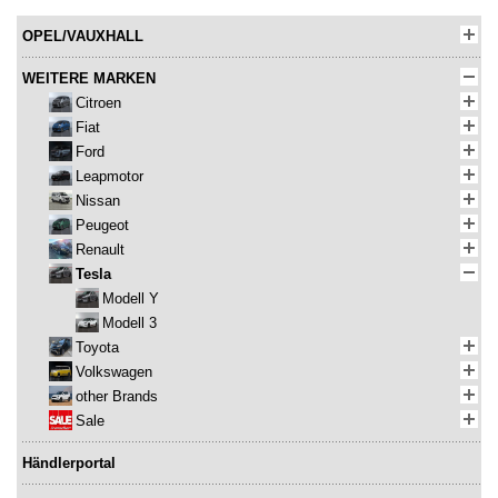
OPEL/VAUXHALL
WEITERE MARKEN
Citroen
Fiat
Ford
Leapmotor
Nissan
Peugeot
Renault
Tesla
Modell Y
Modell 3
Toyota
Volkswagen
other Brands
Sale
Händlerportal