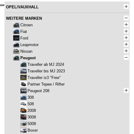
OPEL/VAUXHALL
WEITERE MARKEN
Citroen
Fiat
Ford
Leapmotor
Nissan
Peugeot
Traveller ab MJ 2024
Traveller bis MJ 2023
Traveller is3 "Free"
Partner Tepee / Rifter
Peugeot 208
308
508
2008
3008
5008
Boxer