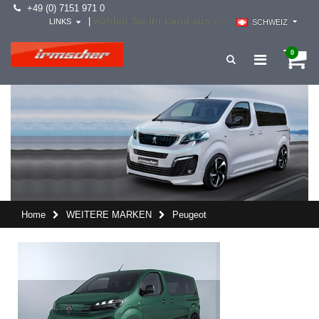
+49 (0) 7151 971 0
wählen Sie Ihr Land aus -->
|
LINKS
SCHWEIZ
0
Home
WEITERE MARKEN
Peugeot