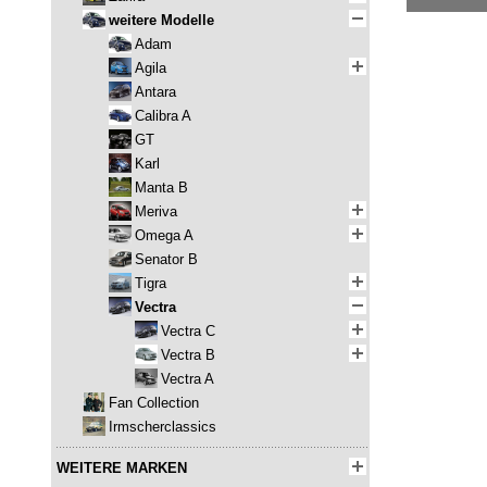
weitere Modelle
Adam
Agila
Antara
Calibra A
GT
Karl
Manta B
Meriva
Omega A
Senator B
Tigra
Vectra
Vectra C
Vectra B
Vectra A
Fan Collection
Irmscherclassics
WEITERE MARKEN