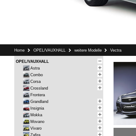
Home
OPEL/VAUXHALL
weitere Modelle
Vectra
OPEL/VAUXHALL
Astra
Combo
Corsa
Crossland
Frontera
Grandland
Insignia
Mokka
Movano
Vivaro
Zafira