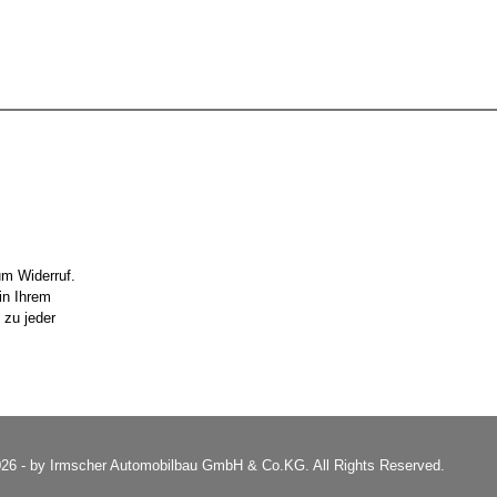
um Widerruf.
in Ihrem
 zu jeder
26 - by Irmscher Automobilbau GmbH & Co.KG. All Rights Reserved.