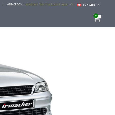
wählen Sie Ihr Land aus -->
|
ANMELDEN
SCHWEIZ
0