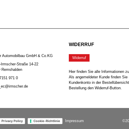
WIDERRUF
er Automobilbau GmbH & Co.KG
Widerruf
-Irmscher-Straße 14-22
0 Remshalden
Hier finden Sie alle Informationen z
Als angemeldeter Kunde finden Sie 
 7151 971 0
Kundenkonto in der Bestellübersicht
b_ec@irmscher.de
Bestellung den Widerruf-Button.
Impressum
©20
Privacy Policy
Cookie-Richtlinie