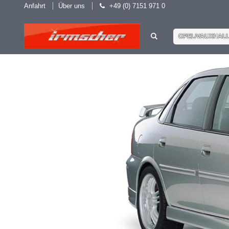
Anfahrt
Über uns
+49 (0) 7151 971 0
OPEL/VAUXHAL