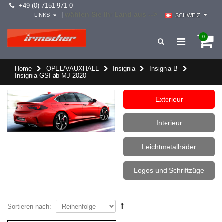
+49 (0) 7151 971 0
wählen Sie Ihr Land aus -->
|
LINKS
SCHWEIZ
0
Home
OPEL/VAUXHALL
Insignia
Insignia B
Insignia GSI ab MJ 2020
Exterieur
Interieur
Leichtmetallräder
Logos und Schriftzüge
Sortieren nach: