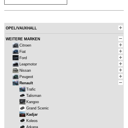
OPEL/VAUXHALL
WEITERE MARKEN
Citroen
Fiat
Ford
Leapmotor
Nissan
Peugeot
Renault
Trafic
Talisman
Kangoo
Grand Scenic
Kadjar
Koleos
Arkana