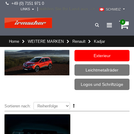
+49 (0) 7151 971 0
wählen Sie Ihr Land aus -->
|
LINKS
SCHWEIZ
0
Home
WEITERE MARKEN
Renault
Kadjar
Exterieur
Leichtmetallräder
Logos und Schriftzüge
Sortieren nach: