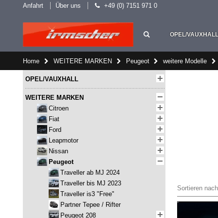
Anfahrt
Über uns
+49 (0) 7151 971 0
OPEL/VAUXHAL
Home
WEITERE MARKEN
Peugeot
weitere Modelle
OPEL/VAUXHALL
WEITERE MARKEN
Citroen
Fiat
Ford
Leapmotor
Nissan
Peugeot
Traveller ab MJ 2024
Traveller bis MJ 2023
Sortieren nach
Traveller is3 "Free"
Partner Tepee / Rifter
Peugeot 208