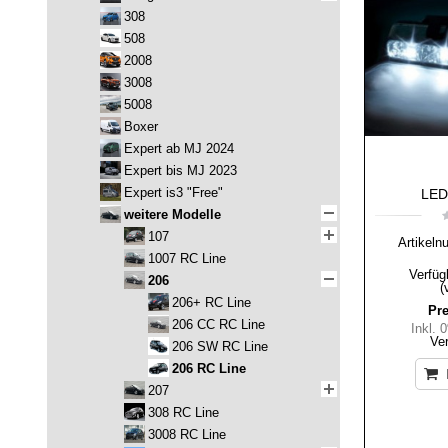
308
508
2008
3008
5008
Boxer
Expert ab MJ 2024
Expert bis MJ 2023
Expert is3 "Free"
LED-
weitere Modelle
107
Artikeln
1007 RC Line
Verfüg
206
(
206+ RC Line
Pre
206 CC RC Line
Inkl.
Ve
206 SW RC Line
206 RC Line
207
308 RC Line
3008 RC Line