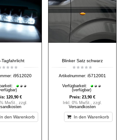
Tagfahrlicht
Blinker Satz schwarz
i9512020
i5712001
ummer:
Artikelnummer:
barkeit:
Verfügbarkeit:
verfügbar)
(verfügbar)
is:
120,90 €
Preis:
23,90 €
 0% MwSt.
,
zzgl.
Inkl. 0% MwSt.
,
zzgl.
rsandkosten
Versandkosten
In den Warenkorb
In den Warenkorb