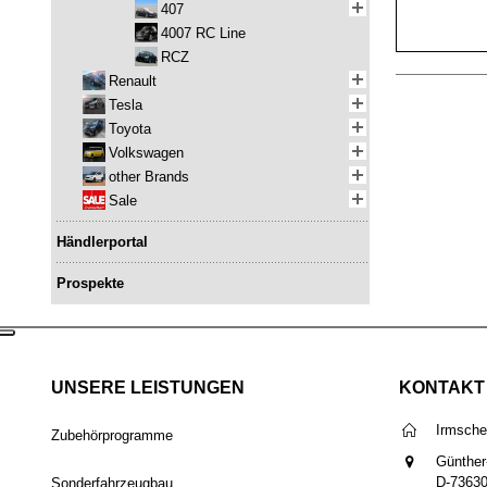
407
4007 RC Line
RCZ
Renault
Tesla
Toyota
Volkswagen
other Brands
Sale
Händlerportal
Prospekte
UNSERE LEISTUNGEN
KONTAKT
Irmsch
Zubehörprogramme
Günther
D-7363
Sonderfahrzeugbau