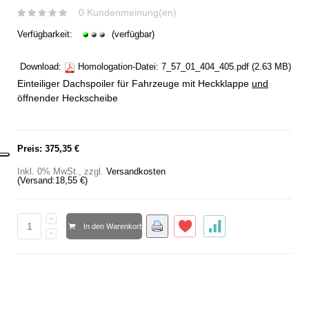
0 Kundenmeinung(en)
Verfügbarkeit:
(verfügbar)
Download:
Homologation-Datei:
7_57_01_404_405.pdf
(2.63 MB)
Einteiliger Dachspoiler für Fahrzeuge mit Heckklappe
und
öffnender Heckscheibe
Preis:
375,35 €
Inkl. 0% MwSt.
,
zzgl.
Versandkosten
(Versand:
18,55 €
)
In den Warenkorb