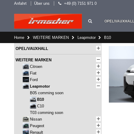
Anfahrt
Über uns
+49 (0) 7151 971 0
OPEL/VAUXHAL
Home
WEITERE MARKEN
Leapmotor
B10
OPEL/VAUXHALL
WEITERE MARKEN
Citroen
Fiat
Ford
Leapmotor
B05 comming soon
B10
C10
T03 comming soon
Nissan
Peugeot
Renault