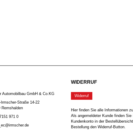
WIDERRUF
er Automobilbau GmbH & Co.KG
Widerruf
-Irmscher-Straße 14-22
0 Remshalden
Hier finden Sie alle Informationen z
Als angemeldeter Kunde finden Sie 
 7151 971 0
Kundenkonto in der Bestellübersicht
b_ec@irmscher.de
Bestellung den Widerruf-Button.