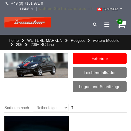
+49 (0) 7151 971 0
wählen Sie Ihr Land aus -->
|
LINKS
SCHWEIZ
0
Home
WEITERE MARKEN
Peugeot
weitere Modelle
206
206+ RC Line
Exterieur
Leichtmetallräder
Logos und Schriftzüge
Sortieren nach: