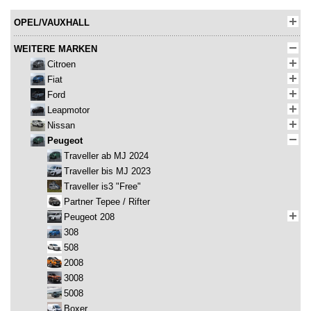
OPEL/VAUXHALL
WEITERE MARKEN
Citroen
Fiat
Ford
Leapmotor
Nissan
Peugeot
Traveller ab MJ 2024
Traveller bis MJ 2023
Traveller is3 "Free"
Partner Tepee / Rifter
Peugeot 208
308
508
2008
3008
5008
Boxer