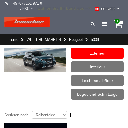
+49 (0) 7151 971 0
wählen Sie Ihr Land aus -->
|
LINKS
SCHWEIZ
0
Home
WEITERE MARKEN
Peugeot
5008
Exterieur
Interieur
Leichtmetallräder
Logos und Schriftzüge
Sortieren nach: