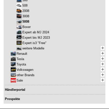
308
508
2008
3008
5008
Boxer
Expert ab MJ 2024
Expert bis MJ 2023
Expert is3 "Free"
weitere Modelle
Renault
Tesla
Toyota
Volkswagen
other Brands
Sale
Händlerportal
Prospekte