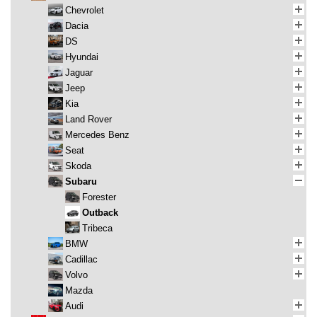
Chevrolet
Dacia
DS
Hyundai
Jaguar
Jeep
Kia
Land Rover
Mercedes Benz
Seat
Skoda
Subaru
Forester
Outback
Tribeca
BMW
Cadillac
Volvo
Mazda
Audi