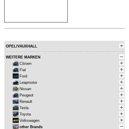
OPEL/VAUXHALL
WEITERE MARKEN
Citroen
Fiat
Ford
Leapmotor
Nissan
Peugeot
Renault
Tesla
Toyota
Volkswagen
other Brands