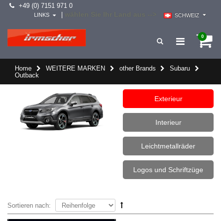
+49 (0) 7151 971 0
wählen Sie Ihr Land aus -->
|
LINKS
SCHWEIZ
0
Home
WEITERE MARKEN
other Brands
Subaru
Outback
Exterieur
Interieur
Leichtmetallräder
Logos und Schriftzüge
Sortieren nach: