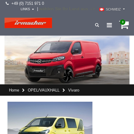
+49 (0) 7151 971 0
wählen Sie Ihr Land aus -->
|
LINKS
SCHWEIZ
0
Home
OPEL/VAUXHALL
Vivaro