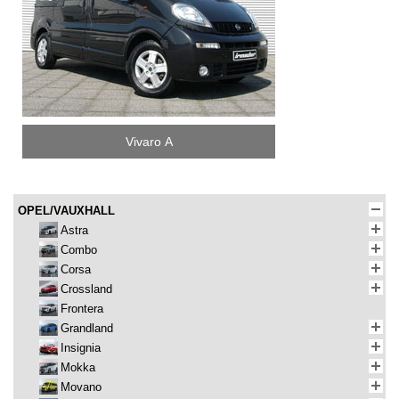
Vivaro A
OPEL/VAUXHALL
Astra
Combo
Corsa
Crossland
Frontera
Grandland
Insignia
Mokka
Movano